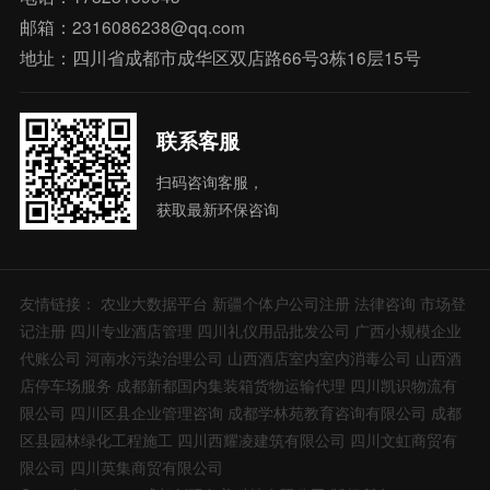
邮箱：2316086238@qq.com
地址：四川省成都市成华区双店路66号3栋16层15号
联系客服
扫码咨询客服，
获取最新环保咨询
友情链接：
农业大数据平台
新疆个体户公司注册
法律咨询
市场登
记注册
四川专业酒店管理
四川礼仪用品批发公司
广西小规模企业
代账公司
河南水污染治理公司
山西酒店室内室内消毒公司
山西酒
店停车场服务
成都新都国内集装箱货物运输代理
四川凯识物流有
限公司
四川区县企业管理咨询
成都学林苑教育咨询有限公司
成都
区县园林绿化工程施工
四川西耀凌建筑有限公司
四川文虹商贸有
限公司
四川英集商贸有限公司