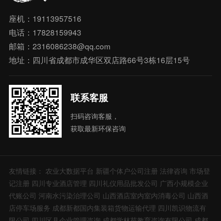
座机：19113957516
电话：17828159943
邮箱：2316086238@qq.com
地址：四川省成都市成华区双店路66号3栋16层15号
联系客服
扫码咨询客服，
获取最新环保咨询
友情链接：
农业大数据平台
新疆个体户公司注册
法律咨询
市场登
记注册
四川专业酒店管理
四川礼仪用品批发公司
广西小规模企业
代账公司
河南水污染治理公司
山西酒店室内室内消毒公司
山西酒
店停车场服务
成都新都国内集装箱货物运输代理
四川凯识物流有
限公司
四川区县企业管理咨询
成都学林苑教育咨询有限公司
成都