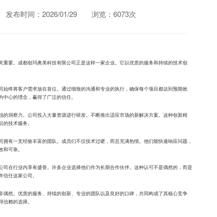
发布时间：2026/01/29
浏览：6073次
关重要。成都创玛奥美科技有限公司正是这样一家企业。它以优质的服务和持续的技术创
司始终将客户需求放在首位。通过细致的沟通和专业的执行，确保每个项目都达到预期效
为中心的理念，赢得了广泛的信任。
锐的洞察力。公司投入大量资源进行研发。不断推出适应市场的新解决方案。这种创新精
沿的技术服务。
司拥有一支经验丰富的团队。成员们不仅技术过硬，而且充满热情。他们能快速响应问题，
效和可靠。
公司在行业内享有盛誉。许多企业选择他们作为长期合作伙伴。这种认可不是偶然的，而是
并信任这家公司。
非偶然。优质的服务、持续的创新、专业的团队以及良好的口碑，共同构成了其核心竞争
得信赖的选择。