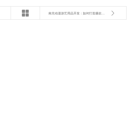
南充动漫游艺用品开发：如何打造爆款动漫产品？